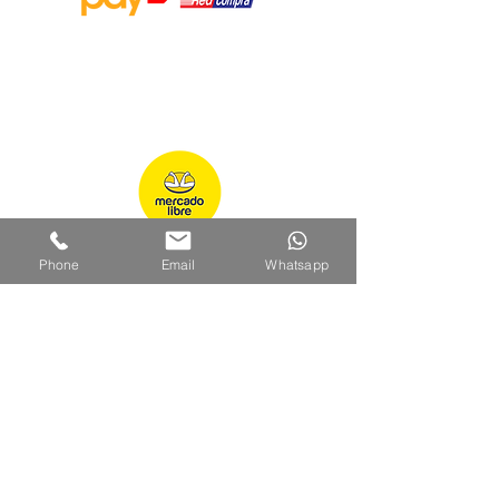
Encuéntranos en:
Phone
Email
Whatsapp
Suscribete | Newsletter
Nombre
Apellido