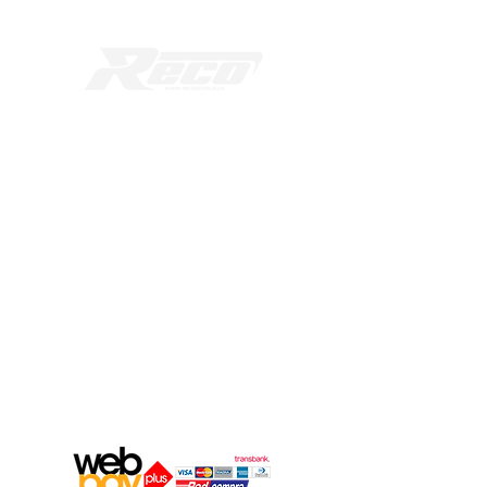
Workcenter Radial Nor-Oriente
Av. el Alfalfal 471 |
Bodega 207
Lampa - Santiago - Chile
Teléfonos:
+569 39221481
+569 65670431
Mail:
ventas@recochile.cl
Medios de Pago