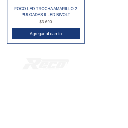
FOCO LED TROCHA AMARILLO 2
PULGADAS 9 LED BIVOLT
Precio
$3.690
Agregar al carrito
Workcenter Radial Nor-Oriente
Av. el Alfalfal 471 |
Bodega 207
Lampa - Santiago - Chile
Teléfonos:
+569 39221481
+569 65670431
Mail:
ventas@recochile.cl