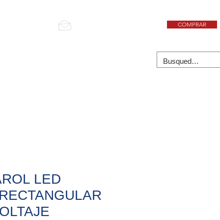
COMPRAR
6965670431
ventas@recochile.cl
ICAS
RAMPLAS Y REMOLQUES
CONTACTO
AROL LED
 RECTANGULAR
VOLTAJE