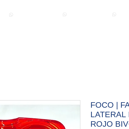
+56939221481
+56988918620
+5
TO MINERO
INSUMOS ELECTRICOS Y HERRAMIENTAS
AMARRAS PLAST
FOCO | F
LATERAL
ROJO BI