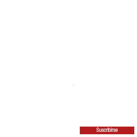
Suscribete | Newsletter
Nombre
Apellido
Email
Acepto los términos y condicion
Suscribirse